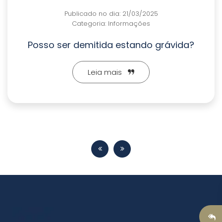
no dia: 21/03/2025
Publicado 
ia:
Informações
Categor
tida estando grávida?
💡DIREITOS TRAB
E N
ia mais
Le