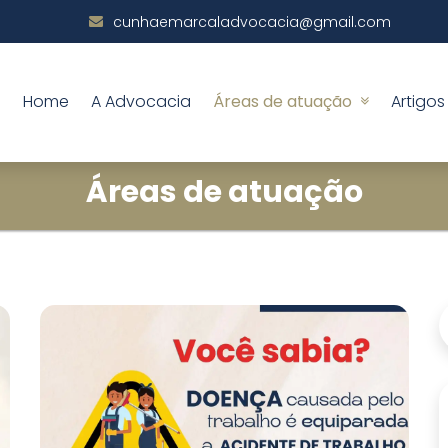
cunhaemarcaladvocacia@gmail.com
Home
A Advocacia
Áreas de atuação
Artigos
Áreas de atuação